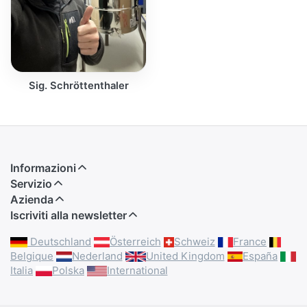
Sig. Schröttenthaler
Informazioni
Servizio
Azienda
Iscriviti alla newsletter
Deutschland
Österreich
Schweiz
France
Belgique
Nederland
United Kingdom
España
Italia
Polska
International