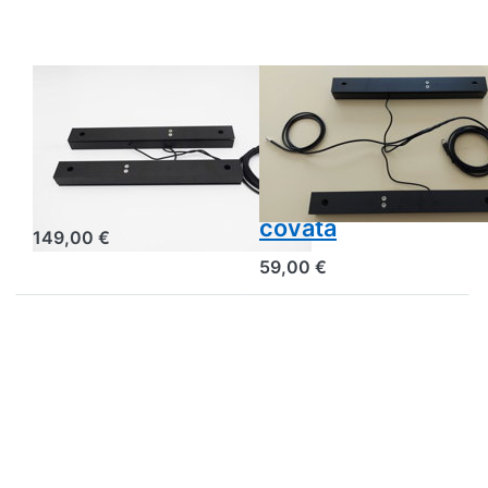
BEESCALES
BEESCALES
Sensore di peso
Sensore di
in alluminio per
temperatura e
la bilancia
umidità della
dell'alveare
camera di
covata
149,00 €
59,00 €