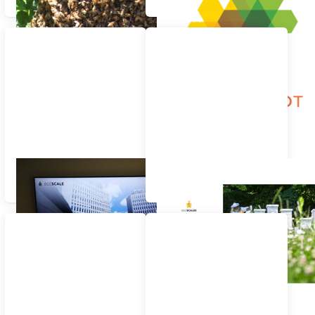
Bilancia per alveare: dati
Portale web per bilance
su sito web & TV
per alveari