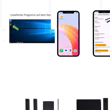
Aggiornamenti firmware
Aggiornamento
firmware BeeScales
Compact
Prodotti in primo piano
BEESCALES
BEESCALES
Bilancia per
Bilancia per