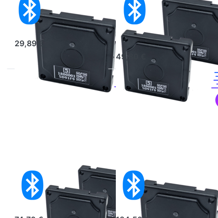
temperatura
temperatura
Bluetooth
Bluetooth, set da
2
29,89 €
49,80 €
Set da 3 sensori
Set da 5 sensori
di temperatura
di temperatura
Bluetooth
Bluetooth