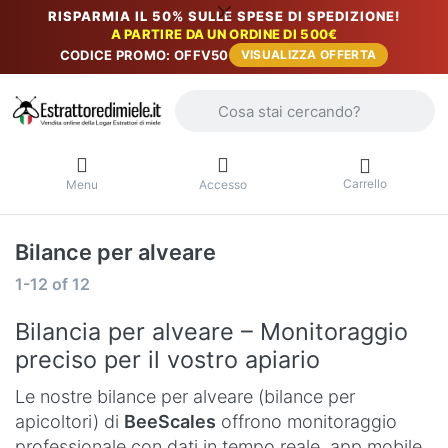
RISPARMIA IL 50% SULLE SPESE DI SPEDIZIONE!
A PARTIRE DA UN ORDINE DI 500€
CODICE PROMO: OFFV50
VISUALIZZA OFFERTA
Inserire un termine di ricerca. I primi r
Carrello
Menu
Accesso
Bilance per alveare
Risultati della ricerca:
1-12
of
12
Bilancia per alveare – Monitoraggio
preciso per il vostro apiario
Le nostre bilance per alveare (bilance per
apicoltori) di
BeeScales
offrono monitoraggio
professionale con dati in tempo reale, app mobile