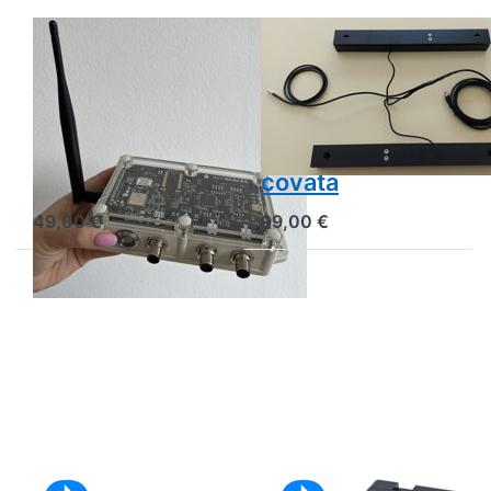
BEESCALES
BEESCALES
Antenna GSM
Set 2 sensori
esterna per
per temperatura
località con
e umidità della
scarsa ricezione
camera di
mobile
covata
49,00 €
99,00 €
Sensore di
Sensore di