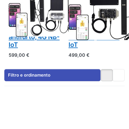
alveari per il
alveari per il
monitoraggio di
monitoraggio di
due alveari +
fino a 2 alveari +
GPS e allarme
GPS e allarme
antifurto, 4G NB-
antifurto, 4G NB-
IoT
IoT
599,00 €
499,00 €
Filtro e ordinamento