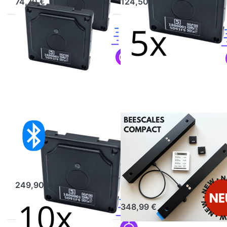
74,70 €
124,50 €
Set da 10
BEESCALES
Beescales
sensori di
Compact
temperatura
bilancia per una
Bluetooth
colonia con
249,90 €
display wireless
348,99 €