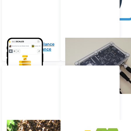
App mobile per bilance
Istruzioni di montaggio
per alveari e bilance
apistiche
Rilevamento sciami &
Condivisione dati
bilance per api
bilancia per alveari