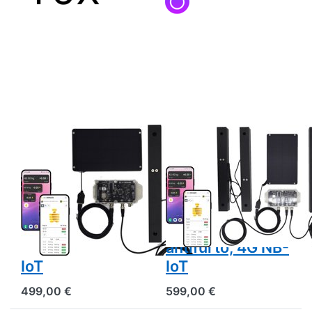
BEESCALES
BEESCALES
Bilancia per
Bilancia per
alveari per il
alveari per il
monitoraggio di
monitoraggio di
fino a 2 alveari +
due alveari +
GPS e allarme
GPS e allarme
antifurto, 4G NB-
antifurto, 4G NB-
IoT
IoT
499,00 €
599,00 €