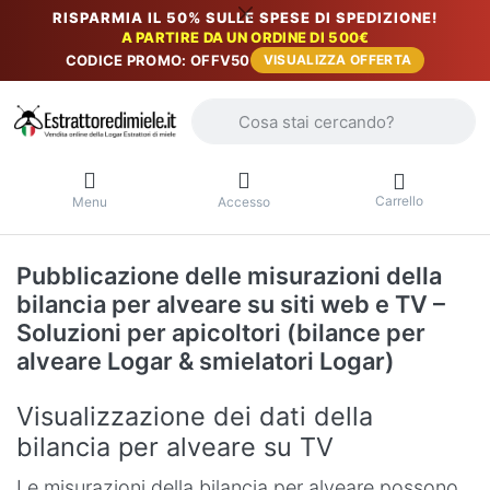
RISPARMIA IL 50% SULLE SPESE DI SPEDIZIONE!
A PARTIRE DA UN ORDINE DI 500€
CODICE PROMO: OFFV50
VISUALIZZA OFFERTA
Inserire un termine di ricerca. I primi r
Carrello
Menu
Accesso
Pubblicazione delle misurazioni della
bilancia per alveare su siti web e TV –
Soluzioni per apicoltori (bilance per
alveare Logar & smielatori Logar)
Visualizzazione dei dati della
bilancia per alveare su TV
Le misurazioni della bilancia per alveare possono