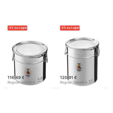
-3% su Logar
-3% su Logar
LOGAR TRADE
LOGAR TRADE
Contenitore
Contenitore
Logar conico
conico Logar 35
con anello di
kg con anello di
serraggio e
serraggio e
guarnizione
guarnizione
116,49 €
120,91 €
Regular:
120,09 €
Regular:
124,65 €