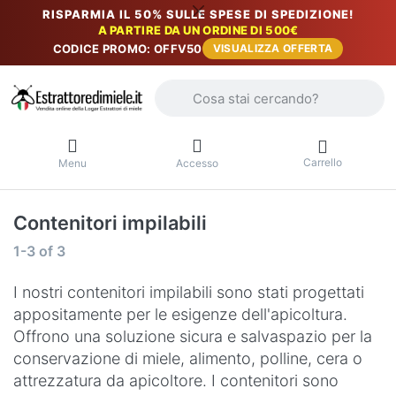
RISPARMIA IL 50% SULLE SPESE DI SPEDIZIONE!
A PARTIRE DA UN ORDINE DI 500€
CODICE PROMO: OFFV50
VISUALIZZA OFFERTA
Inserire un termine di ricerca. I primi r
Carrello
Menu
Accesso
Contenitori impilabili
Risultati della ricerca:
1-3
of
3
I nostri contenitori impilabili sono stati progettati
appositamente per le esigenze dell'apicoltura.
Offrono una soluzione sicura e salvaspazio per la
conservazione di miele, alimento, polline, cera o
attrezzatura da apicoltore. I contenitori sono