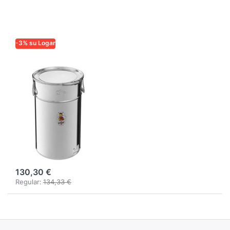
-3% su Logar
LOGAR TRADE
Logar
contenitore di
stoccaggio
conico 50 kg
con anello di
serraggio e
guarnizione
130,30 €
Regular:
134,33 €