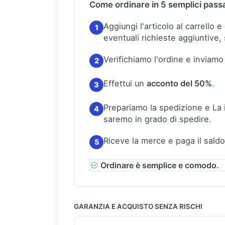
Come ordinare in 5 semplici pass
Aggiungi l'articolo al carrello 
1
eventuali richieste aggiuntive, 
Verifichiamo l'ordine e inviamo
2
Effettui un
acconto del 50%
.
3
Prepariamo la spedizione e La
4
saremo in grado di spedire.
Riceve la merce e paga il saldo
5
Ordinare è semplice e comodo.
GARANZIA E ACQUISTO SENZA RISCHI