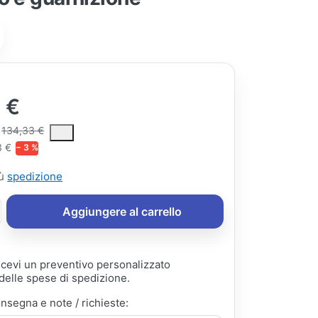
 €
ce is the median selling price paid by customers for a product, excl
134,33 €
3 €
− 3 %
iù
spedizione
Aggiungere al carrello
ricevi un preventivo personalizzato
elle spese di spedizione.
onsegna e note / richieste: