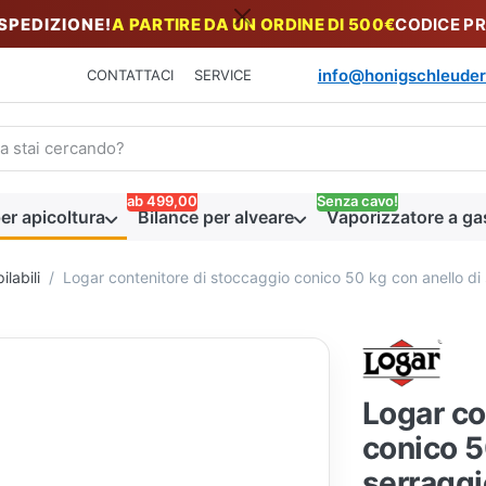
 SPEDIZIONE!
A PARTIRE DA UN ORDINE DI 500€
CODICE P
info@honigschleuder
CONTATTACI
SERVICE
n termine di ricerca. I primi risultati appaiono automaticamente du
ab 499,00
Senza cavo!
er apicoltura
Bilance per alveare
Vaporizzatore a ga
ilabili
Logar contenitore di stoccaggio conico 50 kg con anello di
Logar co
conico 5
serraggi