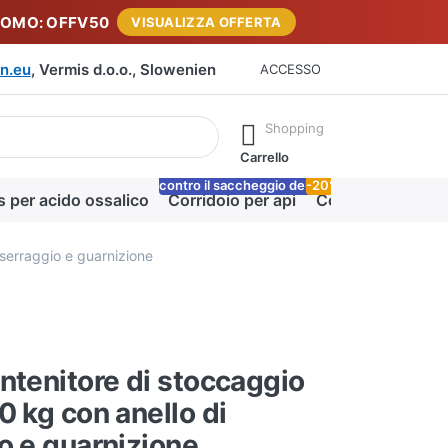
ROMO: OFFV50
VISUALIZZA OFFERTA
n.eu
, Vermis d.o.o., Slowenien
ACCESSO
rante la digitazione. Premere il tasto Invio per richiamare tutti i 
Shopping
Carrello
contro il saccheggio delle api
-20%
Lo
s per acido ossalico
Corridoio per api
Coperta miele
 serraggio e guarnizione
ntenitore di stoccaggio
0 kg con anello di
o e guarnizione