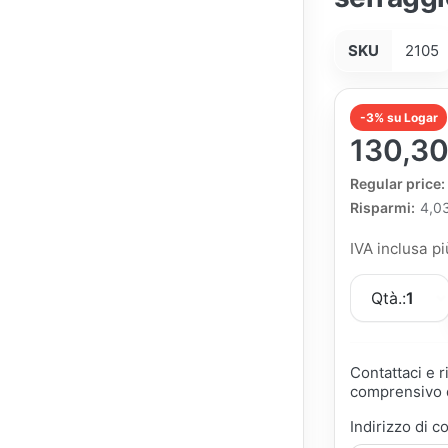
SKU
2105
-3% su Logar
130,30
The Regular Pri
Regular price:
Risparmi:
4,0
IVA inclusa p
Qtà.:
1
Contattaci e 
comprensivo d
Indirizzo di c