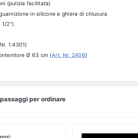
i (pulizia facilitata)
uarnizione in silicone e ghiera di chiusura
 1/2")
Nr. 1.4301)
ontenitore Ø 63 cm (
Art. Nr. 2406
)
I passaggi per ordinare
aggi: