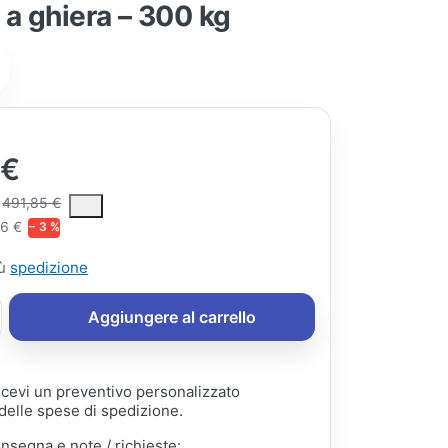
 a ghiera – 300 kg
 €
ce is the median selling price paid by customers for a product, excl
491,85 €
76 €
− 3 %
iù
spedizione
Aggiungere al carrello
ricevi un preventivo personalizzato
elle spese di spedizione.
onsegna e note / richieste: