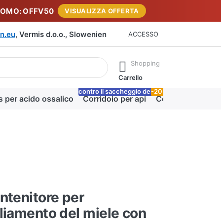
ROMO: OFFV50
VISUALIZZA OFFERTA
n.eu
, Vermis d.o.o., Slowenien
ACCESSO
rante la digitazione. Premere il tasto Invio per richiamare tutti i 
Shopping
Carrello
contro il saccheggio delle api
-20%
Lo
s per acido ossalico
Corridoio per api
Coperta miele
ntenitore per
liamento del miele con