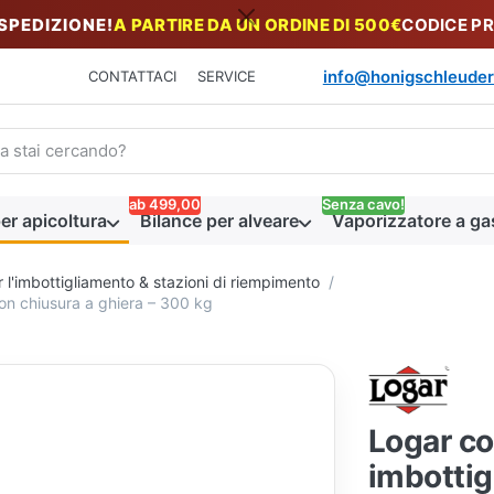
 SPEDIZIONE!
A PARTIRE DA UN ORDINE DI 500€
CODICE P
info@honigschleuder
CONTATTACI
SERVICE
n termine di ricerca. I primi risultati appaiono automaticamente du
ab 499,00
Senza cavo!
er apicoltura
Bilance per alveare
Vaporizzatore a ga
r l'imbottigliamento & stazioni di riempimento
con chiusura a ghiera – 300 kg
Logar co
imbottig