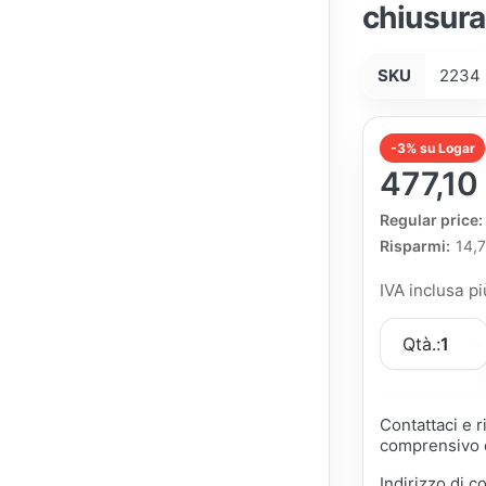
chiusura
SKU
2234
-3% su Logar
477,10
The Regular Pri
Regular price:
Risparmi:
14,
IVA inclusa p
Qtà.:
1
Contattaci e 
comprensivo d
Indirizzo di c