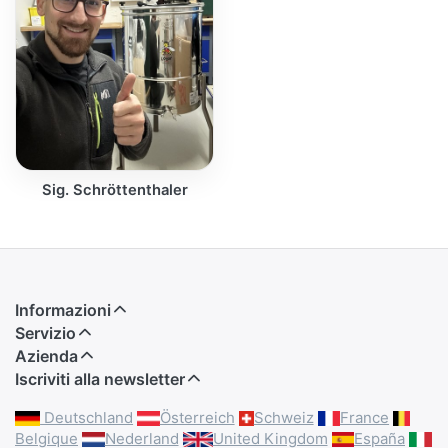
Sig. Schröttenthaler
Informazioni
Servizio
Azienda
Iscriviti alla newsletter
Deutschland
Österreich
Schweiz
France
Belgique
Nederland
United Kingdom
España