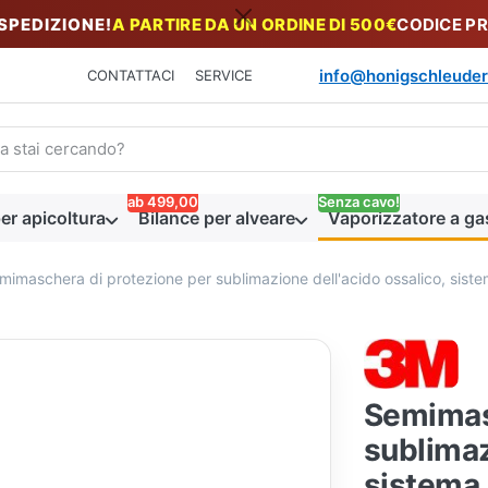
 SPEDIZIONE!
A PARTIRE DA UN ORDINE DI 500€
CODICE P
info@honigschleuder
CONTATTACI
SERVICE
n termine di ricerca. I primi risultati appaiono automaticamente du
ab 499,00
Senza cavo!
er apicoltura
Bilance per alveare
Vaporizzatore a ga
mimaschera di protezione per sublimazione dell'acido ossalico, sistem
Semimas
sublimaz
sistema a