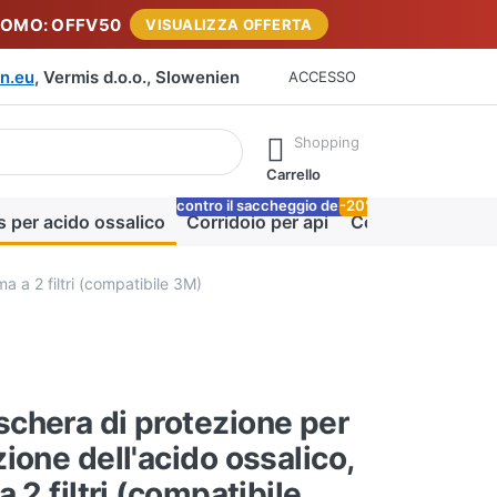
ROMO: OFFV50
VISUALIZZA OFFERTA
n.eu
, Vermis d.o.o., Slowenien
ACCESSO
rante la digitazione. Premere il tasto Invio per richiamare tutti i 
Shopping
Carrello
contro il saccheggio delle api
-20%
Lo
s per acido ossalico
Corridoio per api
Coperta miele
a a 2 filtri (compatibile 3M)
chera di protezione per
ione dell'acido ossalico,
 2 filtri (compatibile