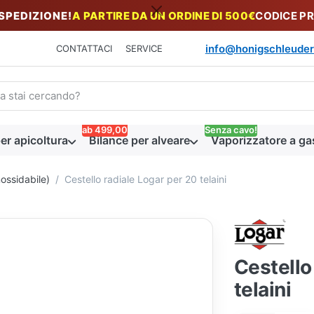
 SPEDIZIONE!
A PARTIRE DA UN ORDINE DI 500€
CODICE P
info@honigschleuder
CONTATTACI
SERVICE
n termine di ricerca. I primi risultati appaiono automaticamente du
ab 499,00
Senza cavo!
er apicoltura
Bilance per alveare
Vaporizzatore a ga
nossidabile)
Cestello radiale Logar per 20 telaini
Cestello
telaini