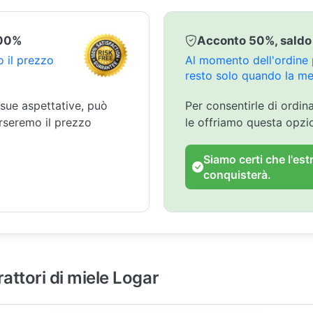
100%
Acconto 50%, saldo
 il prezzo
Al momento dell'ordine p
resto solo quando la mer
 sue aspettative, può
Per consentirle di ordin
orseremo il prezzo
le offriamo questa opz
Siamo certi che l'est
conquisterà.
rattori di miele Logar