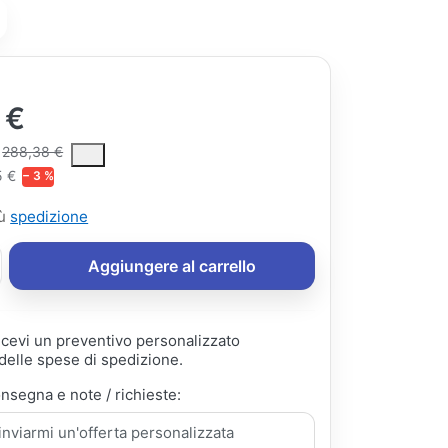
 €
ce is the median selling price paid by customers for a product, excl
288,38 €
5 €
− 3 %
iù
spedizione
Aggiungere al carrello
ricevi un preventivo personalizzato
elle spese di spedizione.
onsegna e note / richieste: