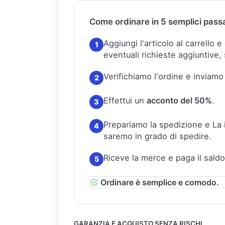
Come ordinare in 5 semplici pass
Aggiungi l'articolo al carrello 
1
eventuali richieste aggiuntive, 
Verifichiamo l'ordine e inviamo
2
Effettui un
acconto del 50%
.
3
Prepariamo la spedizione e La
4
saremo in grado di spedire.
Riceve la merce e paga il saldo
5
Ordinare è semplice e comodo.
GARANZIA E ACQUISTO SENZA RISCHI