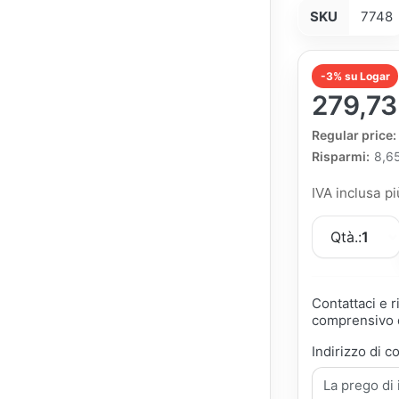
SKU
7748
-3% su Logar
279,73
The Regular Pri
Regular price:
Risparmi:
8,6
IVA inclusa p
Qtà.:
1
Contattaci e 
comprensivo d
Indirizzo di c