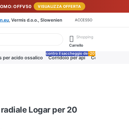
ROMO: OFFV50
VISUALIZZA OFFERTA
n.eu
, Vermis d.o.o., Slowenien
ACCESSO
rante la digitazione. Premere il tasto Invio per richiamare tutti i 
Shopping
Carrello
contro il saccheggio delle api
-20%
Lo
s per acido ossalico
Corridoio per api
Coperta miele
 radiale Logar per 20