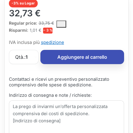
-3% su Logar
32,73 €
The Regular Price is the median selling price paid by customers
Regular price:
33,75 €
Risparmi:
1,01 €
− 3 %
IVA inclusa più
spedizione
Qtà.:
1
Aggiungere al carrello
Contattaci e ricevi un preventivo personalizzato
comprensivo delle spese di spedizione.
Indirizzo di consegna e note / richieste: