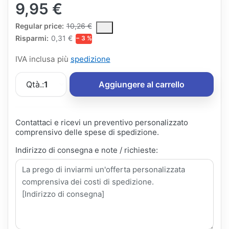
9,95 €
The Regular Price is the median selling price paid by customers
Regular price:
10,26 €
Risparmi:
0,31 €
− 3 %
IVA inclusa più
spedizione
Qtà.:
1
Aggiungere al carrello
Contattaci e ricevi un preventivo personalizzato
comprensivo delle spese di spedizione.
Indirizzo di consegna e note / richieste: