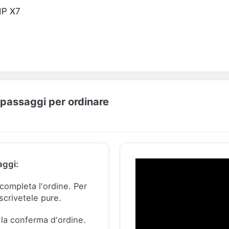
IP X7
I passaggi per ordinare
aggi:
e completa l'ordine.
Per
scrivetele pure.
 la conferma d'ordine.