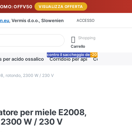
ROMO: OFFV50
VISUALIZZA OFFERTA
n.eu
, Vermis d.o.o., Slowenien
ACCESSO
rante la digitazione. Premere il tasto Invio per richiamare tutti i 
Shopping
Carrello
contro il saccheggio delle api
-20%
Lo
s per acido ossalico
Corridoio per api
Coperta miele
08, rotondo, 2300 W / 230 V
tore per miele E2008,
 2300 W / 230 V