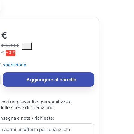
 €
ce is the median selling price paid by customers for a product, excl
306,44 €
 €
− 3 %
iù
spedizione
Aggiungere al carrello
ricevi un preventivo personalizzato
elle spese di spedizione.
onsegna e note / richieste: