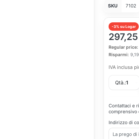
SKU
7102
-3% su Logar
297,25
The Regular Pri
Regular price:
Risparmi:
9,19
IVA inclusa p
Qtà.:
1
Contattaci e 
comprensivo d
Indirizzo di c