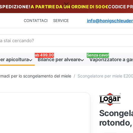
 SPEDIZIONE!
A PARTIRE DA UN ORDINE DI 500€
CODICE P
info@honigschleuder
CONTATTACI
SERVICE
n termine di ricerca. I primi risultati appaiono automaticamente du
ab 499,00
Senza cavo!
er apicoltura
Bilance per alveare
Vaporizzatore a ga
armadi per lo scongelamento del miele
Scongelatore per miele E20
Scongela
rotondo,