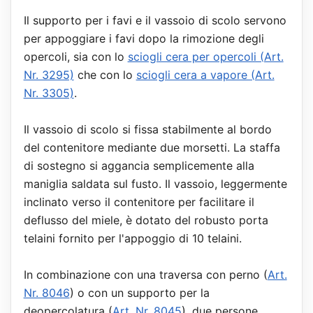
Il supporto per i favi e il vassoio di scolo servono
per appoggiare i favi dopo la rimozione degli
opercoli, sia con lo
sciogli cera per opercoli (Art.
Nr. 3295)
che con lo
sciogli cera a vapore (Art.
Nr. 3305)
.
Il vassoio di scolo si fissa stabilmente al bordo
del contenitore mediante due morsetti. La staffa
di sostegno si aggancia semplicemente alla
maniglia saldata sul fusto. Il vassoio, leggermente
inclinato verso il contenitore per facilitare il
deflusso del miele, è dotato del robusto porta
telaini fornito per l'appoggio di 10 telaini.
In combinazione con una traversa con perno (
Art.
Nr. 8046
) o con un supporto per la
deopercolatura (
Art. Nr. 8045
), due persone