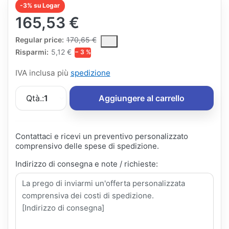
-3% su Logar
165,53 €
The Regular Price is the median selling price paid by customers
Regular price:
170,65 €
Risparmi:
5,12 €
− 3 %
IVA inclusa più
spedizione
Qtà.:
1
Aggiungere al carrello
Contattaci e ricevi un preventivo personalizzato
comprensivo delle spese di spedizione.
Indirizzo di consegna e note / richieste: