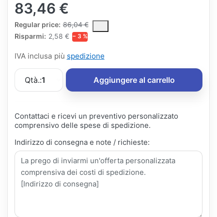
83,46 €
The Regular Price is the median selling price paid by customers
Regular price:
86,04 €
Risparmi:
2,58 €
− 3 %
IVA inclusa più
spedizione
Qtà.:
1
Aggiungere al carrello
Contattaci e ricevi un preventivo personalizzato
comprensivo delle spese di spedizione.
Indirizzo di consegna e note / richieste: