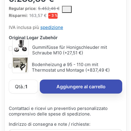
The Regular Price is the median selling price paid by customers
Regular price:
5.452,46 €
Risparmi:
163,57 €
− 3 %
IVA inclusa più
spedizione
Original Logar Zubehör
Gummifüsse für Honigschleuder mit
Schraube M10 (+27,51 €)
Bodenheizung ø 95 - 110 cm mit
Thermostat und Montage (+837,49 €)
Qtà.:
1
Aggiungere al carrello
Contattaci e ricevi un preventivo personalizzato
comprensivo delle spese di spedizione.
Indirizzo di consegna e note / richieste: