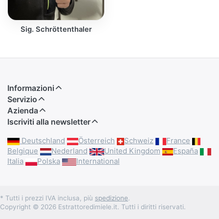
Sig. Schröttenthaler
Informazioni
Servizio
Azienda
Iscriviti alla newsletter
Deutschland
Österreich
Schweiz
France
Belgique
Nederland
United Kingdom
España
Italia
Polska
International
* Tutti i prezzi IVA inclusa, più
spedizione
.
Copyright © 2026 Estrattoredimiele.it. Tutti i diritti riservati.