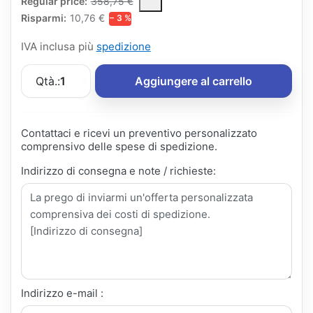
The Regular Price is the median selling price paid by customers
Regular price:
358,75 €
Risparmi:
10,76 €
− 3 %
IVA inclusa più
spedizione
Qtà.:
1
Aggiungere al carrello
Contattaci e ricevi un preventivo personalizzato
comprensivo delle spese di spedizione.
Indirizzo di consegna e note / richieste:
Indirizzo e-mail :