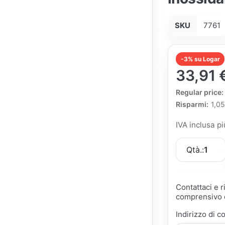
SKU
7761
-3% su Logar
33,91 
The Regular Pri
Regular price:
Risparmi:
1,05
IVA inclusa p
Qtà.:
1
Contattaci e 
comprensivo d
Indirizzo di c