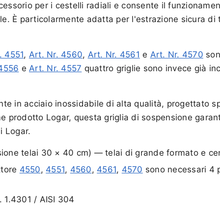
essorio per i cestelli radiali e consente il funzionamen
le. È particolarmente adatta per l'estrazione sicura di 
r. 4551
,
Art. Nr. 4560
,
Art. Nr. 4561
e
Art. Nr. 4570
sono
 4556
e
Art. Nr. 4557
quattro griglie sono invece già inc
 in acciaio inossidabile di alta qualità, progettato spe
me prodotto Logar, questa griglia di sospensione garan
i Logar.
sione telai 30 × 40 cm) — telai di grande formato e ce
attore
4550
,
4551
,
4560
,
4561
,
4570
sono necessari 4 p
. 1.4301 / AISI 304