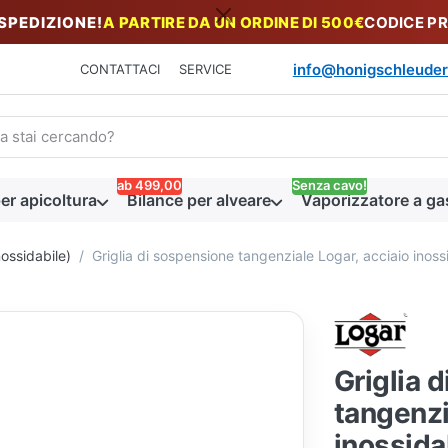
 SPEDIZIONE!
A PARTIRE DA UN ORDINE DI 500€
CODICE P
info@honigschleuder
CONTATTACI
SERVICE
n termine di ricerca. I primi risultati appaiono automaticamente du
ab 499,00
Senza cavo!
er apicoltura
Bilance per alveare
Vaporizzatore a ga
nossidabile)
Griglia di sospensione tangenziale Logar, acciaio inoss
Griglia 
tangenzi
inossida