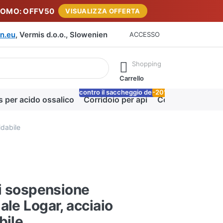
ROMO: OFFV50
VISUALIZZA OFFERTA
n.eu
, Vermis d.o.o., Slowenien
ACCESSO
rante la digitazione. Premere il tasto Invio per richiamare tutti i 
Shopping
Carrello
contro il saccheggio delle api
-20%
Lo
s per acido ossalico
Corridoio per api
Coperta miele
idabile
di sospensione
ale Logar, acciaio
bile