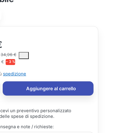
€
ce is the median selling price paid by customers for a product, excl
34,96 €
 €
− 3 %
iù
spedizione
Aggiungere al carrello
ricevi un preventivo personalizzato
elle spese di spedizione.
onsegna e note / richieste: