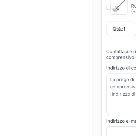
Rü
(+
Qtà.:
1
Contattaci e 
comprensivo d
Indirizzo di c
Indirizzo e-ma