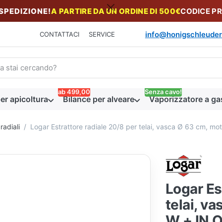
 SPEDIZIONE!
A PARTIRE DA UN ORDINE DI 500€
CODICE P
info@honigschleuder
CONTATTACI
SERVICE
n termine di ricerca. I primi risultati appaiono automaticamente du
ab 499,00
Senza cavo!
er apicoltura
Bilance per alveare
Vaporizzatore a ga
radiali
Logar Estrattore radiale 20/8 per telai, vasca Ø 63 cm, mo
Logar Es
telai, v
W + IN 