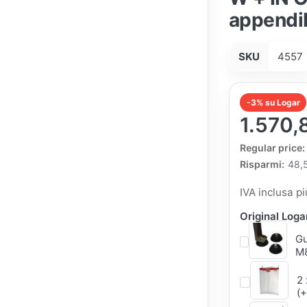
appendib
SKU
4557
-3% su Logar
1.570,
The Regular Pri
Regular price:
Risparmi:
48,
IVA inclusa p
Original Log
Gu
M8
2 
(+