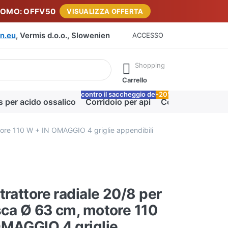
ROMO: OFFV50
VISUALIZZA OFFERTA
n.eu
, Vermis d.o.o., Slowenien
ACCESSO
rante la digitazione. Premere il tasto Invio per richiamare tutti i 
Shopping
Carrello
contro il saccheggio delle api
-20%
Lo
s per acido ossalico
Corridoio per api
Coperta miele
tore 110 W + IN OMAGGIO 4 griglie appendibili
trattore radiale 20/8 per
asca Ø 63 cm, motore 110
OMAGGIO 4 griglie