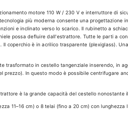
 azionamento motore 110 W / 230 V e interruttore di si
 tecnologia più moderna consente una progettazione inno
zioni e inclinato verso lo scarico. Il rubinetto a schi
iele possa defluire dall'estrattore. Tutte le parti a con
. Il coperchio è in acrilico trasparente (plexiglass). Un
te trasformato in cestello tangenziale inserendo, in agg
l prezzo). In questo modo è possibile centrifugare anch
rattore è la grande capacità del cestello nonostante 
ezza 11–16 cm) o 8 telai (fino a 20 cm) con lunghezza li