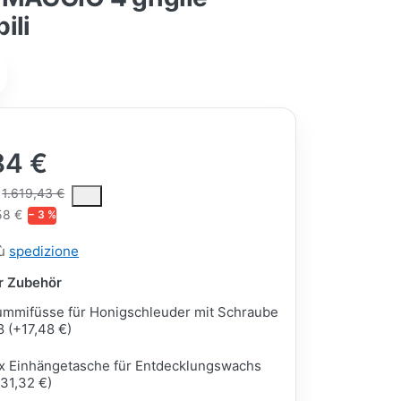
ili
84 €
ce is the median selling price paid by customers for a product, excl
1.619,43 €
58 €
− 3 %
iù
spedizione
ar Zubehör
mmifüsse für Honigschleuder mit Schraube
 (+17,48 €)
x Einhängetasche für Entdecklungswachs
31,32 €)