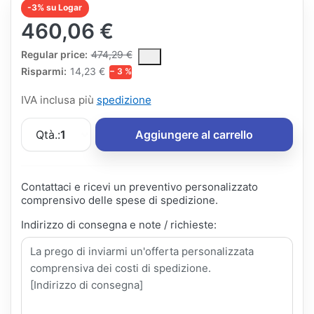
-3% su Logar
460,06 €
The Regular Price is the median selling price paid by customers
Regular price:
474,29 €
Risparmi:
14,23 €
− 3 %
IVA inclusa più
spedizione
Qtà.:
1
Aggiungere al carrello
Contattaci e ricevi un preventivo personalizzato
comprensivo delle spese di spedizione.
Indirizzo di consegna e note / richieste: