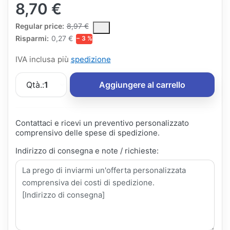
8,70 €
The Regular Price is the median selling price paid by customers
Regular price:
8,97 €
Risparmi:
0,27 €
− 3 %
IVA inclusa più
spedizione
Qtà.:
1
Aggiungere al carrello
Contattaci e ricevi un preventivo personalizzato
comprensivo delle spese di spedizione.
Indirizzo di consegna e note / richieste: