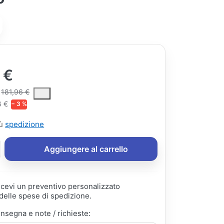
 €
ce is the median selling price paid by customers for a product, excl
181,96 €
6 €
− 3 %
iù
spedizione
Aggiungere al carrello
ricevi un preventivo personalizzato
elle spese di spedizione.
onsegna e note / richieste: