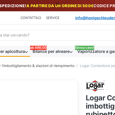
 SPEDIZIONE!
A PARTIRE DA UN ORDINE DI 500€
CODICE P
info@honigschleuder
CONTATTACI
SERVICE
n termine di ricerca. I primi risultati appaiono automaticamente du
ab 499,00
Senza cavo!
er apicoltura
Bilance per alveare
Vaporizzatore a ga
r l'imbottigliamento & stazioni di riempimento
Logar Contenitore pe
Logar Co
imbottig
rubinett