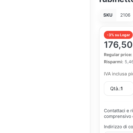
SKU
2106
-3% su Logar
176,50
The Regular Pri
Regular price:
Risparmi:
5,4
IVA inclusa p
Qtà.:
1
Contattaci e 
comprensivo d
Indirizzo di c