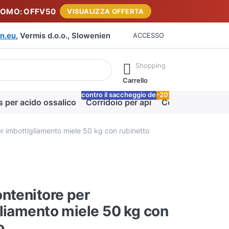
ROMO: OFFV50
VISUALIZZA OFFERTA
n.eu
, Vermis d.o.o., Slowenien
ACCESSO
rante la digitazione. Premere il tasto Invio per richiamare tutti i 
Shopping
Carrello
contro il saccheggio delle api
-20%
Lo
s per acido ossalico
Corridoio per api
Coperta miele
r imbottigliamento miele 50 kg con rubinetto
ntenitore per
liamento miele 50 kg con
o