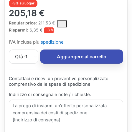
-3% su Logar
205,18 €
The Regular Price is the median selling price paid by customers
Regular price:
211,53 €
Risparmi:
6,35 €
− 3 %
IVA inclusa più
spedizione
Qtà.:
1
Aggiungere al carrello
Contattaci e ricevi un preventivo personalizzato
comprensivo delle spese di spedizione.
Indirizzo di consegna e note / richieste: