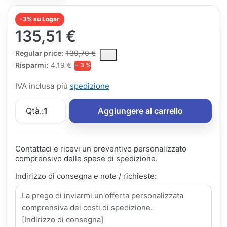
-3% su Logar
135,51 €
The Regular Price is the median selling price paid by customers
Regular price:
139,70 €
Risparmi:
4,19 €
− 3 %
IVA inclusa più
spedizione
Qtà.:
1
Aggiungere al carrello
Contattaci e ricevi un preventivo personalizzato
comprensivo delle spese di spedizione.
Indirizzo di consegna e note / richieste: