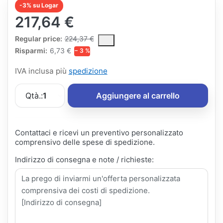
-3% su Logar
217,64 €
The Regular Price is the median selling price paid by customers
Regular price:
224,37 €
Risparmi:
6,73 €
− 3 %
IVA inclusa più
spedizione
Qtà.:
1
Aggiungere al carrello
Contattaci e ricevi un preventivo personalizzato
comprensivo delle spese di spedizione.
Indirizzo di consegna e note / richieste: