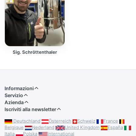
Sig. Schröttenthaler
Informazioni
Servizio
Azienda
Iscriviti alla newsletter
Deutschland
Österreich
Schweiz
France
Belgique
Nederland
United Kingdom
España
Italia
Polska
International