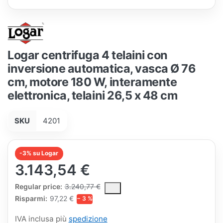
Logar centrifuga 4 telaini con
inversione automatica, vasca Ø 76
cm, motore 180 W, interamente
elettronica, telaini 26,5 x 48 cm
SKU
4201
-3% su Logar
3.143,54 €
The Regular Price is the median selling price paid by customers
Regular price:
3.240,77 €
Risparmi:
97,22 €
− 3 %
IVA inclusa più
spedizione