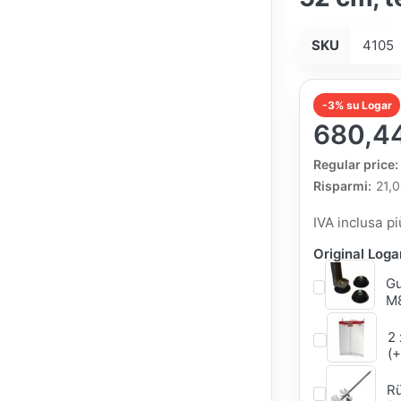
SKU
4105
-3% su Logar
680,4
The Regular Pri
Regular price:
Risparmi:
21,
IVA inclusa p
Original Log
Gu
M8
2 
(+
Rü