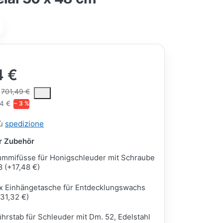
4 €
ce is the median selling price paid by customers for a product, excl
701,49 €
04 €
− 3 %
iù
spedizione
ar Zubehör
mmifüsse für Honigschleuder mit Schraube
 (+17,48 €)
x Einhängetasche für Entdecklungswachs
31,32 €)
hrstab für Schleuder mit Dm. 52, Edelstahl