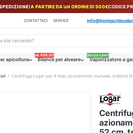
 SPEDIZIONE!
A PARTIRE DA UN ORDINE DI 500€
CODICE P
info@honigschleuder
CONTATTACI
SERVICE
n termine di ricerca. I primi risultati appaiono automaticamente du
ab 499,00
Senza cavo!
er apicoltura
Bilance per alveare
Vaporizzatore a ga
ali
Centrifuga Logar per 4 telai, azionamento manuale, bollitore Ø
Centrifu
azioname
52 cm, t