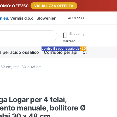
ROMO: OFFV50
VISUALIZZA OFFERTA
n.eu
, Vermis d.o.o., Slowenien
ACCESSO
rante la digitazione. Premere il tasto Invio per richiamare tutti i 
Shopping
Carrello
contro il saccheggio delle api
-20%
Lo
s per acido ossalico
Corridoio per api
Coperta miele
 52 cm, telai 30 x 48 cm
ga Logar per 4 telai,
nto manuale, bollitore Ø
elai 30 x 48 cm