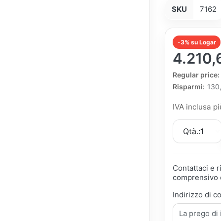
SKU
7162
-3% su Logar
4.210,
The Regular Pri
Regular price:
Risparmi:
130
IVA inclusa p
Qtà.:
1
Contattaci e 
comprensivo d
Indirizzo di c