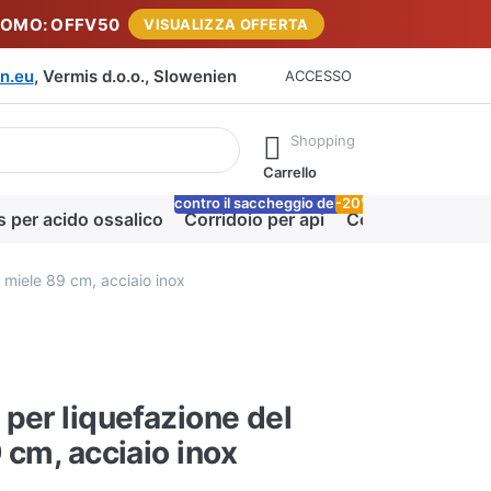
ROMO: OFFV50
VISUALIZZA OFFERTA
n.eu
, Vermis d.o.o., Slowenien
ACCESSO
rante la digitazione. Premere il tasto Invio per richiamare tutti i 
Shopping
Carrello
contro il saccheggio delle api
-20%
Lo
s per acido ossalico
Corridoio per api
Coperta miele
 miele 89 cm, acciaio inox
per liquefazione del
 cm, acciaio inox