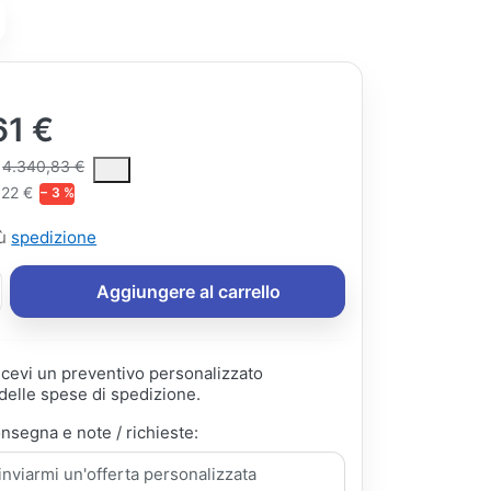
61 €
ce is the median selling price paid by customers for a product, excl
4.340,83 €
,22 €
− 3 %
iù
spedizione
Aggiungere al carrello
ricevi un preventivo personalizzato
elle spese di spedizione.
onsegna e note / richieste: