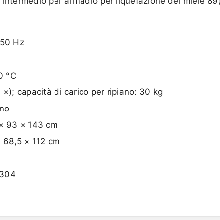
 intermedio per armadio per liquefazione del miele 89)
 50 Hz
50 °C
×); capacità di carico per ripiano: 30 kg
ano
 × 93 × 143 cm
× 68,5 × 112 cm
 304