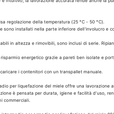
e e intuitivo; la lavorazione accurata rende anche la pu
isa regolazione della temperatura (25 °C - 50 °C).
re sono installati nella parte inferiore dell'involucro 
abili in altezza e rimovibili, sono inclusi di serie. Ripi
e risparmio energetico grazie a pareti ben isolate e po
aricare i contenitori con un transpallet manuale.
o per liquefazione del miele offre una lavorazione af
ruzione è pensata per durata, igiene e facilità d'uso, 
ni commerciali.