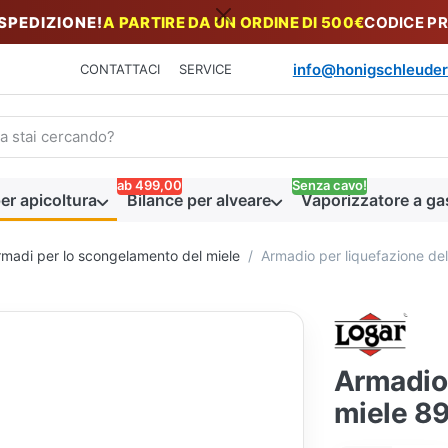
 SPEDIZIONE!
A PARTIRE DA UN ORDINE DI 500€
CODICE P
info@honigschleuder
CONTATTACI
SERVICE
n termine di ricerca. I primi risultati appaiono automaticamente du
ab 499,00
Senza cavo!
er apicoltura
Bilance per alveare
Vaporizzatore a ga
armadi per lo scongelamento del miele
Armadio per liquefazione del
Armadio 
miele 89