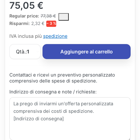
75,05 €
The Regular Price is the median selling price paid by customers
Regular price:
77,38 €
Risparmi:
2,32 €
− 3 %
IVA inclusa più
spedizione
Qtà.:
1
Aggiungere al carrello
Contattaci e ricevi un preventivo personalizzato
comprensivo delle spese di spedizione.
Indirizzo di consegna e note / richieste: