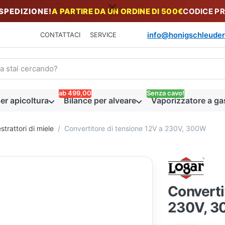
 SPEDIZIONE!
A PARTIRE DA UN ORDINE DI 500€
CODICE P
info@honigschleuder
CONTATTACI
SERVICE
n termine di ricerca. I primi risultati appaiono automaticamente du
ab 499,00
Senza cavo!
er apicoltura
Bilance per alveare
Vaporizzatore a ga
trattori di miele
Convertitore di tensione 12V a 230V, 300W
Converti
230V, 