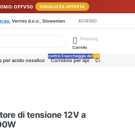
ROMO: OFFV50
VISUALIZZA OFFERTA
n.eu
, Vermis d.o.o., Slowenien
ACCESSO
rante la digitazione. Premere il tasto Invio per richiamare tutti i 
Shopping
Carrello
contro il saccheggio delle api
-20%
Lo
s per acido ossalico
Corridoio per api
Coperta miele
tore di tensione 12V a
300W