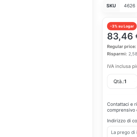
SKU
4626
-3% su Logar
83,46 
The Regular Pri
Regular price:
Risparmi:
2,5
IVA inclusa p
Qtà.:
1
Contattaci e 
comprensivo d
Indirizzo di c