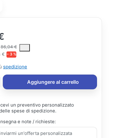
€
ce is the median selling price paid by customers for a product, excl
86,04 €
8 €
− 3 %
iù
spedizione
Aggiungere al carrello
ricevi un preventivo personalizzato
elle spese di spedizione.
onsegna e note / richieste: