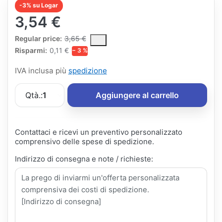
-3% su Logar
3,54 €
The Regular Price is the median selling price paid by customers
Regular price:
3,65 €
Risparmi:
0,11 €
− 3 %
IVA inclusa più
spedizione
Qtà.:
1
Aggiungere al carrello
Contattaci e ricevi un preventivo personalizzato
comprensivo delle spese di spedizione.
Indirizzo di consegna e note / richieste: